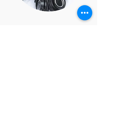
ILÁVIA CHAÚQUE
Produtora
Frase favorita:
Com Deus tudo é possível