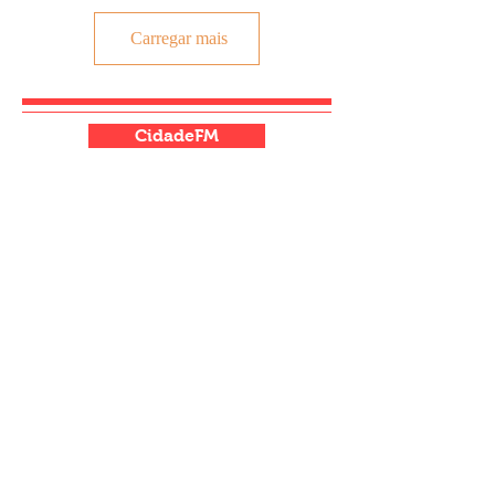
Carregar mais
CidadeFM