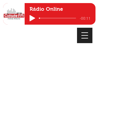
Rádio Online
-00:11